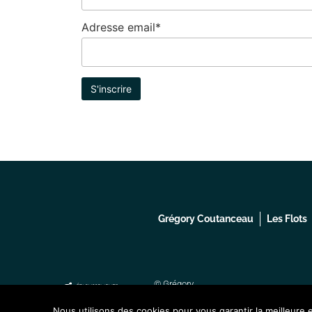
Adresse email*
Grégory Coutanceau
Les Flots
© Grégory
Mentions lég
Coutanceau
Développement
Nous utilisons des cookies pour vous garantir la meilleure 