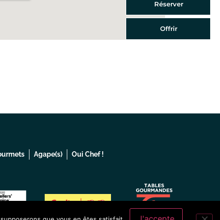
Réserver
Offrir
Gourmets
Agape(s)
Oui Chef !
J'accepte
s supposerons que vous en êtes satisfait.