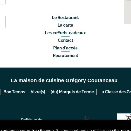
Le Restaurant
La carte
Les coffrets-cadeaux
Contact
Plan d'accès
Recrutement
La maison de cuisine Grégory Coutanceau
Bon Temps
Vivre[s]
[Au] Marquis de Terme
La Classe des 
Politique de
ales
confidentialité
expérience sur notre site web. Si vous continuez à utiliser ce site, nou